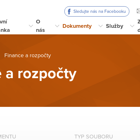
Sledujte nás na Facebooku
vní
O
Dokumenty
Služby
ánka
nás
Finance a rozpočty
 a rozpočty
MENTU
TYP SOUBORU