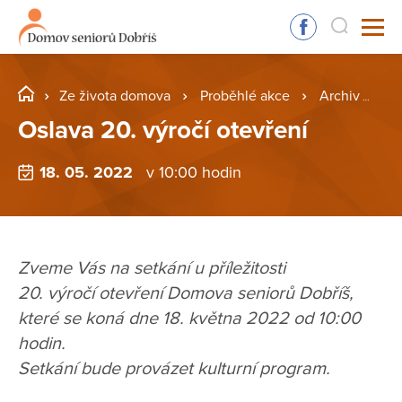
Ze života domova
Proběhlé akce
Archiv
Os
Oslava 20. výročí otevření
18. 05. 2022
v 10:00 hodin
Zveme Vás na setkání u příležitosti
20. výročí otevření Domova seniorů Dobříš,
které se koná dne 18. května 2022 od 10:00
hodin.
Setkání bude provázet kulturní program.