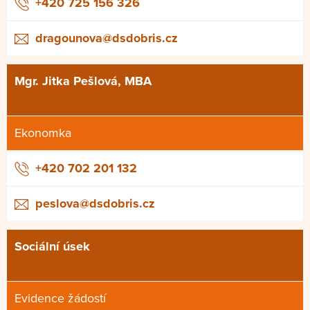
+420 725 156 326
dragounova@dsdobris.cz
Mgr. Jitka Pešlová, MBA
Ekonomka
+420 702 201 132
peslova@dsdobris.cz
Sociální úsek
Evidence žádostí