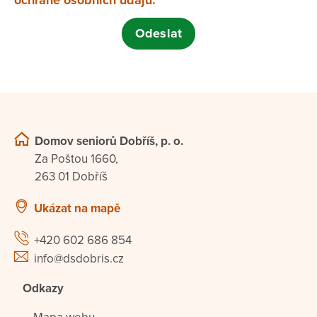
Domov seniorů Dobříš, p. o.
Za Poštou 1660,
263 01 Dobříš
Ukázat na mapě
+420 602 686 854
info@dsdobris.cz
Odkazy