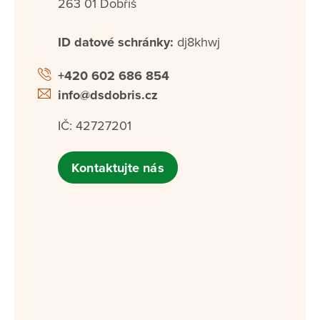
263 01 Dobříš
ID datové schránky:
dj8khwj
+420 602 686 854
info@dsdobris.cz
IČ: 42727201
Kontaktujte nás