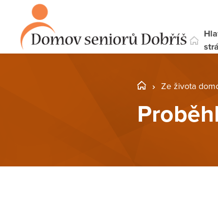
Hla
str
Ze života dom
Proběh