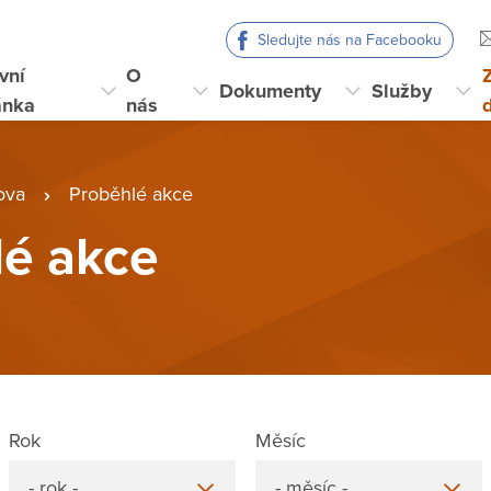
Sledujte nás na Facebooku
vní
O
Dokumenty
Služby
ánka
nás
ova
Proběhlé akce
lé akce
Rok
Měsíc
- rok -
- měsíc -