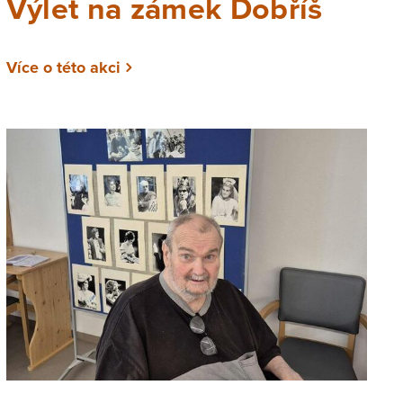
Výlet na zámek Dobříš
Více o této akci