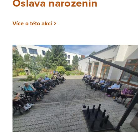
Oslava narozenin
Více o této akci