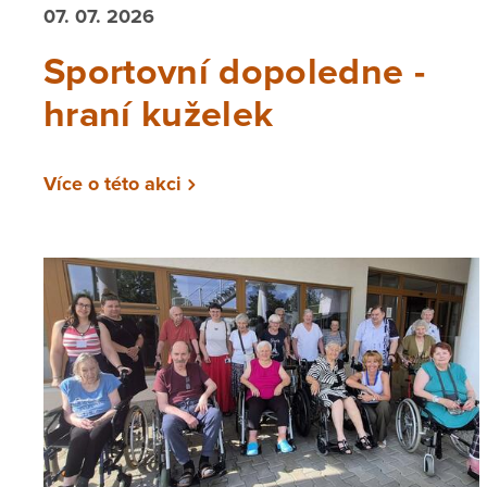
07. 07. 2026
Sportovní dopoledne -
hraní kuželek
Více o této akci