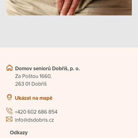
Domov seniorů Dobříš, p. o.
Za Poštou 1660,
263 01 Dobříš
Ukázat na mapě
+420 602 686 854
info@dsdobris.cz
Odkazy