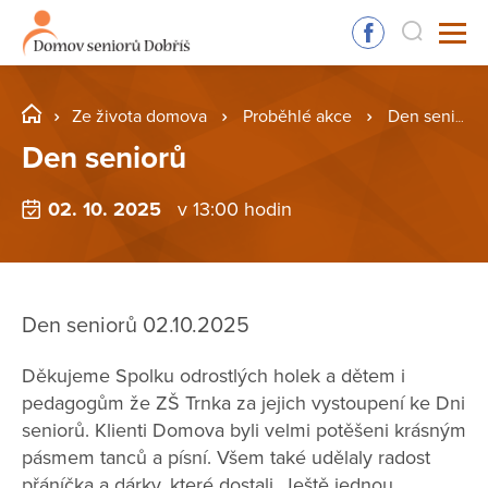
Ze života domova
Proběhlé akce
Den seniorů
Den seniorů
02. 10. 2025
v 13:00 hodin
Den seniorů 02.10.2025
Děkujeme Spolku odrostlých holek a dětem i
pedagogům že ZŠ Trnka za jejich vystoupení ke Dni
seniorů. Klienti Domova byli velmi potěšeni krásným
pásmem tanců a písní. Všem také udělaly radost
přáníčka a dárky, které dostali. Ještě jednou