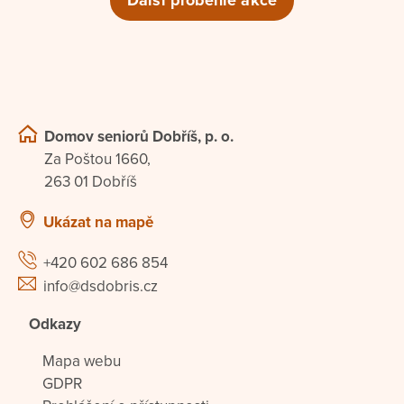
Další proběhlé akce
Domov seniorů Dobříš, p. o.
Za Poštou 1660,
263 01 Dobříš
Ukázat na mapě
+420 602 686 854
info@dsdobris.cz
Odkazy
Mapa webu
GDPR