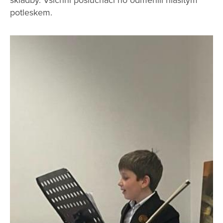
skladby. Všichni posluchači ho odměnili hlasitým
potleskem.