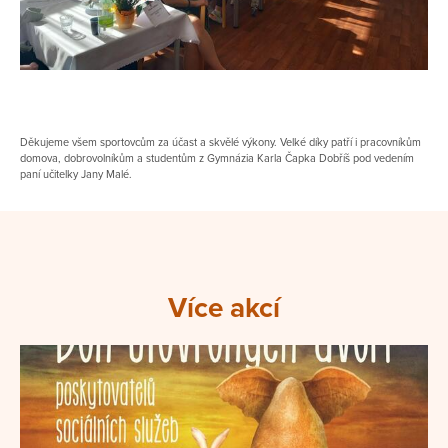
Děkujeme všem sportovcům za účast a skvělé výkony. Velké díky patří i pracovníkům
domova, dobrovolníkům a studentům z Gymnázia Karla Čapka Dobříš pod vedením
paní učitelky Jany Malé.
Více akcí