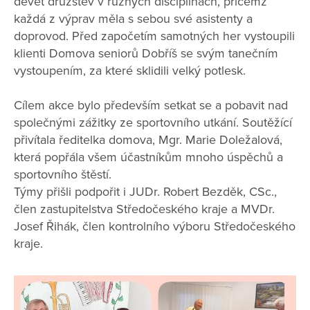
devět družstev v různých disciplínách, přičemž
každá z výprav měla s sebou své asistenty a
doprovod. Před započetím samotných her vystoupili
klienti Domova seniorů Dobříš se svým tanečním
vystoupením, za které sklidili velký potlesk.
Cílem akce bylo především setkat se a pobavit nad
společnými zážitky ze sportovního utkání. Soutěžící
přivítala ředitelka domova, Mgr. Marie Doležalová,
která popřála všem účastníkům mnoho úspěchů a
sportovního štěstí.
Týmy přišli podpořit i JUDr. Robert Bezděk, CSc.,
člen zastupitelstva Středočeského kraje a MVDr.
Josef Řihák, člen kontrolního výboru Středočeského
kraje.