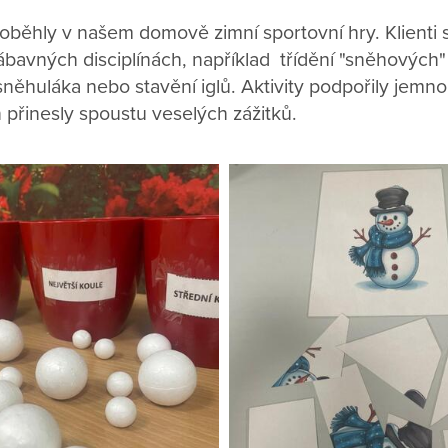
běhly v našem domově zimní sportovní hry. Klienti s
ábavných disciplínách, například třídění "sněhových"
 sněhuláka nebo stavění iglů. Aktivity podpořily jemn
ň přinesly spoustu veselých zážitků.