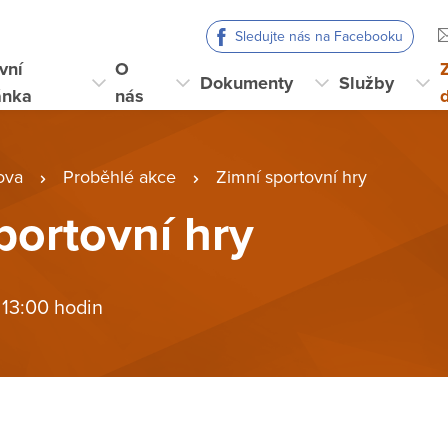
Sledujte nás na Facebooku
vní
O
Dokumenty
Služby
ánka
nás
ova
Proběhlé akce
Zimní sportovní hry
portovní hry
 13:00 hodin