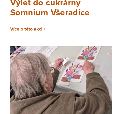
Výlet do cukrárny
Somnium Všeradice
Více o této akci