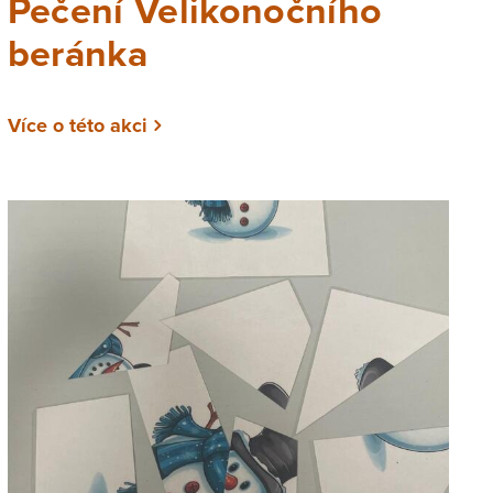
Pečení Velikonočního
beránka
Více o této akci