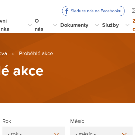
Sledujte nás na Facebooku
vní
O
Dokumenty
Služby
ánka
nás
ova
Proběhlé akce
lé akce
Rok
Měsíc
- rok -
- měsíc -