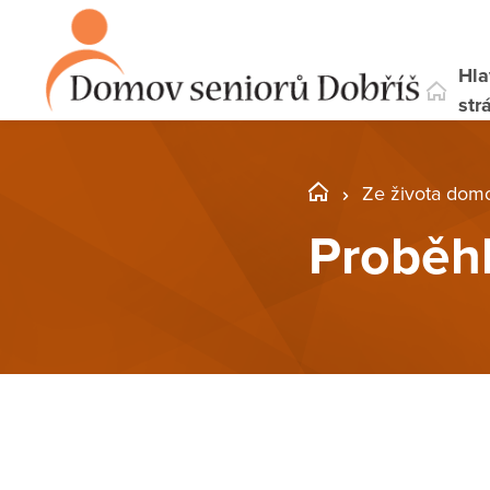
Hla
str
Ze života dom
Proběh